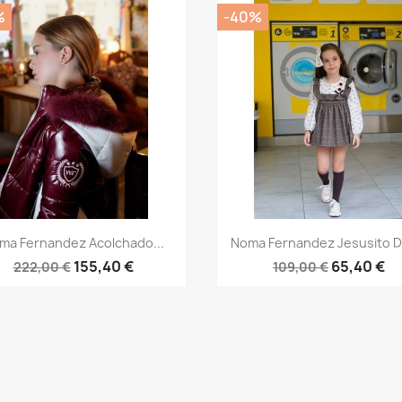
%
-40%
Vista rápida
Vista rápida


ma Fernandez Acolchado...
Noma Fernandez Jesusito D
155,40 €
65,40 €
222,00 €
109,00 €