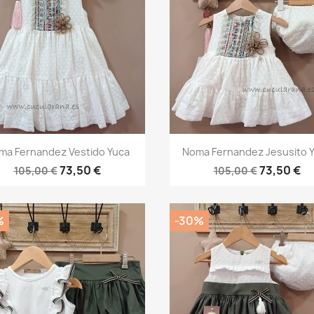
Vista rápida
Vista rápida


ma Fernandez Vestido Yuca
Noma Fernandez Jesusito 
73,50 €
73,50 €
105,00 €
105,00 €
%
-30%