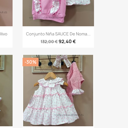
Vista rápida

livo
Conjunto Niña SAUCE De Noma...
92,40 €
132,00 €
-30%