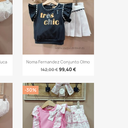
Vista rápida

Yuca
Noma Fernandez Conjunto Olmo
99,40 €
142,00 €
-30%