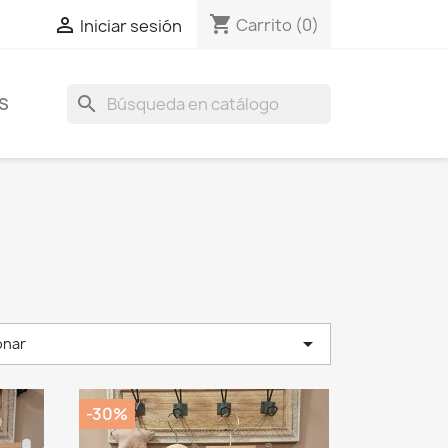
shopping_cart

Carrito
(0)
Iniciar sesión
search
S

onar
-30%