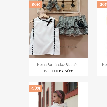
-30%
-30
Vista rápida

Noma Fernández Blusa Y...
No
87,50 €
125,00 €
-50%