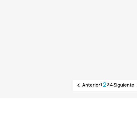
2

1
3
4
Anterior
Siguiente