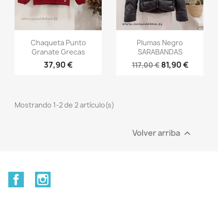
Vista rápida
Vista rápida


Chaqueta Punto
Plumas Negro
Granate Grecas
SARABANDAS
37,90 €
81,90 €
117,00 €
Mostrando 1-2 de 2 artículo(s)
Volver arriba

Facebook
Instagram