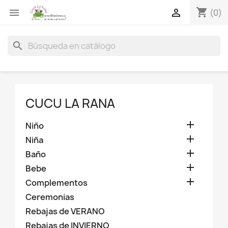
shopping_cart


(0)
search
CUCU LA RANA

Niño

Niña

Baño

Bebe

Complementos
Ceremonias
Rebajas de VERANO
Rebajas de INVIERNO