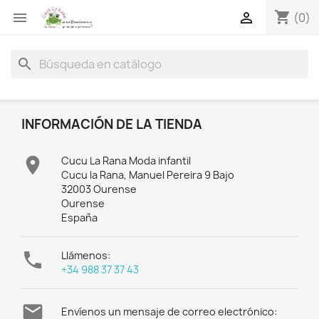
shopping_cart


(0)
search
INFORMACIÓN DE LA TIENDA

Cucu La Rana Moda infantil
Cucu la Rana, Manuel Pereira 9 Bajo
32003 Ourense
Ourense
España

Llámenos:
+34 988 37 37 43

Envíenos un mensaje de correo electrónico: