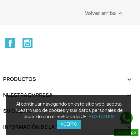
Volver arriba

Facebook
Instagram
PRODUCTOS

NUESTRA EMPRESA

Al continuar navegando en este sitio web, acepta
nuestro uso de cookies y sus datos personales de
SU CUENTA

acuerdo con el RGPD de la UE.
+ DETALLES
ACEPTO
INFORMACIÓN DE LA TIENDA
keyboard_arrow_down
WhatsApp