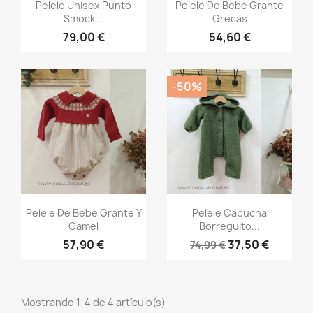
Vista rápida
Vista rápida


Pelele Unisex Punto
Pelele De Bebe Grante
Smock...
Grecas
79,00 €
54,60 €
-50%
Vista rápida
Vista rápida


Pelele De Bebe Grante Y
Pelele Capucha
Camel
Borreguito...
57,90 €
37,50 €
74,99 €
Mostrando 1-4 de 4 artículo(s)