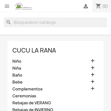
shopping_cart


(0)
search
CUCU LA RANA

Niño

Niña

Baño

Bebe

Complementos
Ceremonias
Rebajas de VERANO
Rebajas de INVIERNO