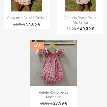
Vista rápida
Vista rápida


Conjunto Blusa Y Falda...
Vestido Rocio De La
Martinica
54,63 €
91,05 €
49,32 €
82,20 €
-40%
Vista rápida

Pelele Rocio De La
Martinica
27,99 €
46,65 €