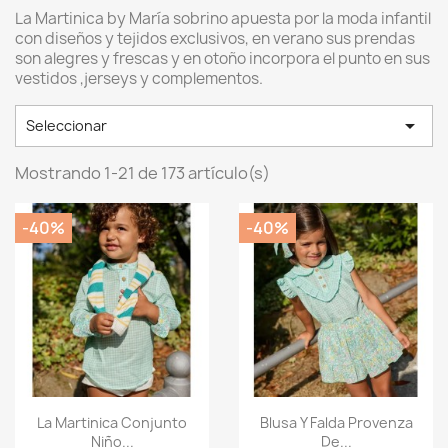
La Martinica by María sobrino apuesta por la moda infantil
con diseños y tejidos exclusivos, en verano sus prendas
son alegres y frescas y en otoño incorpora el punto en sus
vestidos ,jerseys y complementos.

Seleccionar
Mostrando 1-21 de 173 artículo(s)
-40%
-40%
Vista rápida
Vista rápida


La Martinica Conjunto
Blusa Y Falda Provenza
Niño...
De...