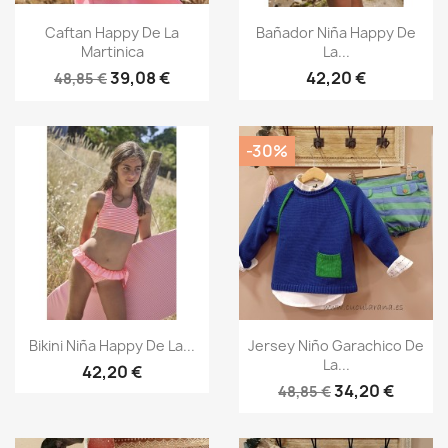
Vista rápida
Vista rápida


Caftan Happy De La
Bañador Niña Happy De
Martinica
La...
39,08 €
42,20 €
48,85 €
-30%
Vista rápida
Vista rápida


Bikini Niña Happy De La...
Jersey Niño Garachico De
La...
42,20 €
34,20 €
48,85 €