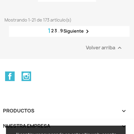
Mostrando 1-21 de 173 artículo(s)
1
2
3
…
9

Siguiente
Volver arriba

Facebook
Instagram
PRODUCTOS

NUESTRA EMPRESA
