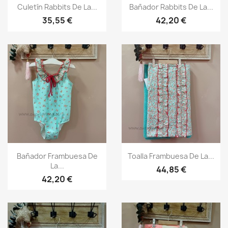
Vista rápida
Vista rápida


Culetín Rabbits De La...
Bañador Rabbits De La...
35,55 €
42,20 €
Vista rápida
Vista rápida


Bañador Frambuesa De
Toalla Frambuesa De La...
La...
44,85 €
42,20 €