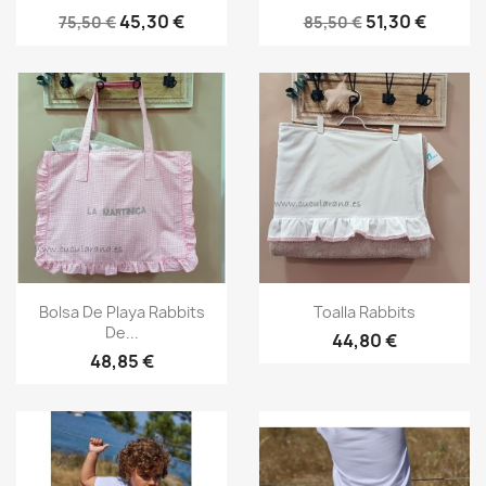
45,30 €
51,30 €
75,50 €
85,50 €
Vista rápida
Vista rápida


Bolsa De Playa Rabbits
Toalla Rabbits
De...
44,80 €
48,85 €