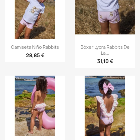
Vista rápida
Vista rápida


Camiseta Niño Rabbits
Bóxer Lycra Rabbits De
La...
28,85 €
31,10 €