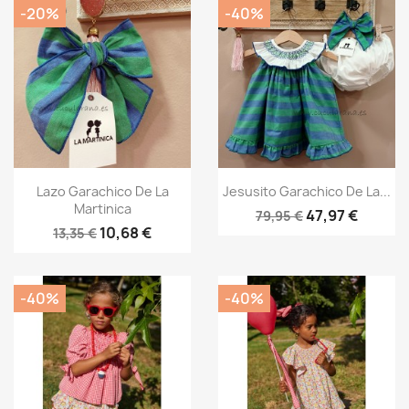
-20%
-40%
Vista rápida
Vista rápida


Lazo Garachico De La
Jesusito Garachico De La...
Martinica
47,97 €
79,95 €
10,68 €
13,35 €
-40%
-40%