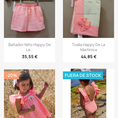
Vista rápida
Vista rápida


Bañador Niño Happy De
Toalla Happy De La
La...
Martinica
35,55 €
44,85 €
-20%
FUERA DE STOCK