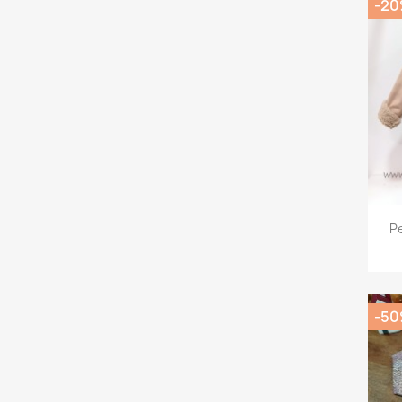
-2
P
-5