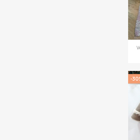
V
-30