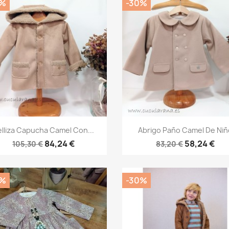
0%
-30%
Vista rápida
Vista rápida


elliza Capucha Camel Con...
Abrigo Paño Camel De Niñ
84,24 €
58,24 €
105,30 €
83,20 €
0%
-30%