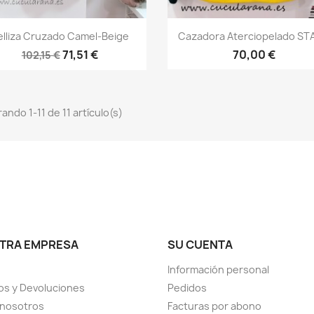
Vista rápida
Vista rápida


elliza Cruzado Camel-Beige
Cazadora Aterciopelado STA
71,51 €
70,00 €
102,15 €
ando 1-11 de 11 artículo(s)
TRA EMPRESA
SU CUENTA
Información personal
s y Devoluciones
Pedidos
 nosotros
Facturas por abono