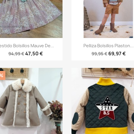
Vista rápida
Vista rápida


estido Bolsillos Mauve De...
Pelliza Bolsillos Plaston...
47,50 €
69,97 €
94,99 €
99,95 €
%