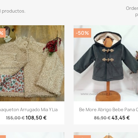
Orde
1 productos.
p
%
-50%
Vista rápida
Vista rápida


aqueton Arrugado Mia Y Lia
Be More Abrigo Bebe Pana G
108,50 €
43,45 €
155,00 €
86,90 €