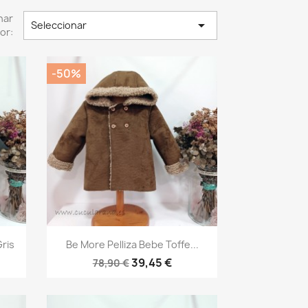
nar

Seleccionar
or:
-50%
Vista rápida

ris
Be More Pelliza Bebe Toffe...
39,45 €
78,90 €