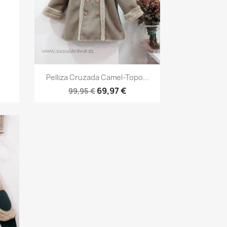
Vista rápida

Pelliza Cruzada Camel-Topo...
69,97 €
99,95 €