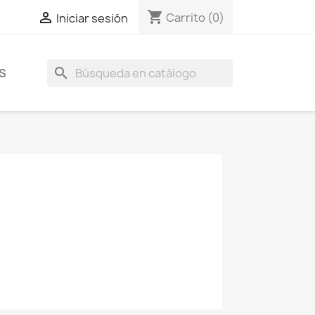
shopping_cart

Carrito
(0)
Iniciar sesión
search
S