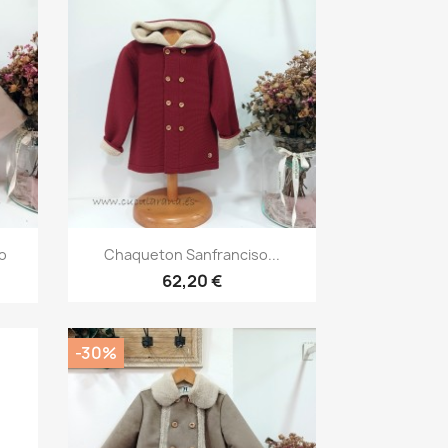
Vista rápida

o
Chaqueton Sanfranciso...
62,20 €
-30%