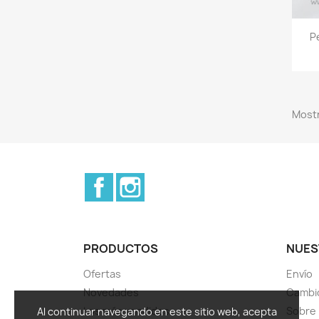
P
Mostr
Facebook
Instagram
PRODUCTOS
NUES
Ofertas
Envío
Novedades
Cambio
Los más vendidos
Sobre
Al continuar navegando en este sitio web, acepta