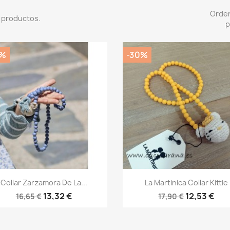
Orde
 productos.
p
0%
-30%
Vista rápida
Vista rápida


Collar Zarzamora De La...
La Martinica Collar Kittie
13,32 €
12,53 €
16,65 €
17,90 €