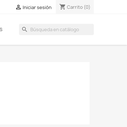
shopping_cart

Carrito
(0)
Iniciar sesión
search
S