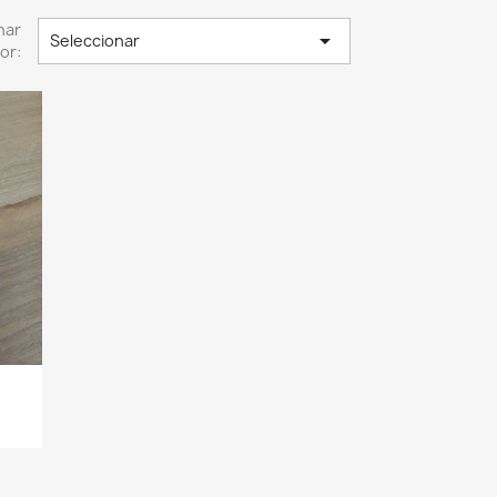
nar

Seleccionar
or: