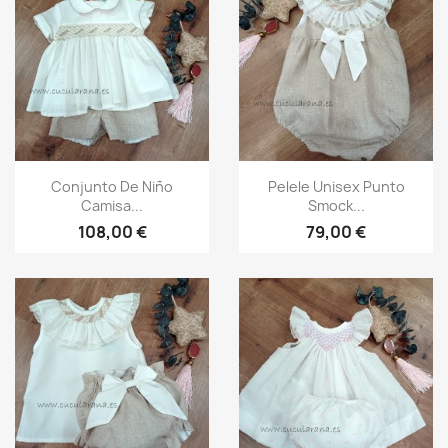
Vista rápida
Vista rápida


Conjunto De Niño
Pelele Unisex Punto
Camisa...
Smock...
108,00 €
79,00 €