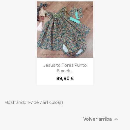
Vista rápida

Jesusito Flores Punto
Smock...
89,90 €
Mostrando 1-7 de 7 artículo(s)
Volver arriba
