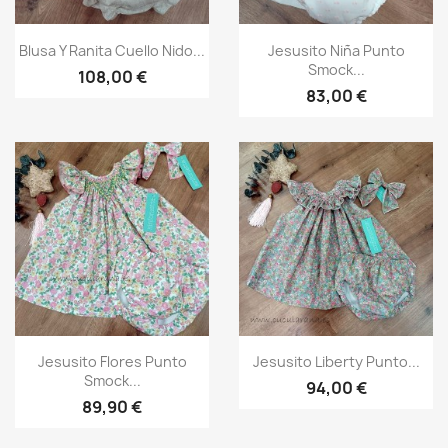
Vista rápida
Vista rápida


Blusa Y Ranita Cuello Nido...
Jesusito Niña Punto
Smock...
108,00 €
83,00 €
Vista rápida
Vista rápida


Jesusito Flores Punto
Jesusito Liberty Punto...
Smock...
94,00 €
89,90 €