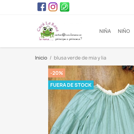
NIÑA
NIÑO
Inicio
blusa verde de mia y lia
-20%
FUERA DE STOCK