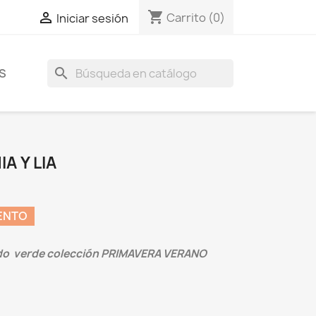
shopping_cart

Carrito
(0)
Iniciar sesión
search
S
A Y LIA
ENTO
do verde colección PRIMAVERA VERANO