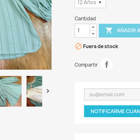
Cantidad

AÑADIR 

Fuera de stock
Compartir

NOTIFICARME CUAN