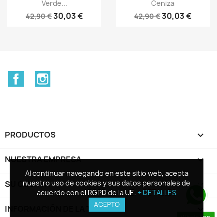
Verde...
Ceniza
30,03 €
30,03 €
42,90 €
42,90 €
Facebook
Instagram
PRODUCTOS

NUESTRA EMPRESA

Al continuar navegando en este sitio web, acepta
Al continuar navegando en este sitio web, acepta
nuestro uso de cookies y sus datos personales de
nuestro uso de cookies y sus datos personales de
SU CUENTA

acuerdo con el RGPD de la UE.
acuerdo con el RGPD de la UE.
+ DETALLES
+ DETALLES
ACEPTO
ACEPTO
INFORMACIÓN DE LA TIENDA
keyboard_arrow_down