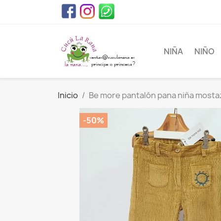
NIÑA
NIÑO
Inicio
Be more pantalón pana niña mosta
-50%