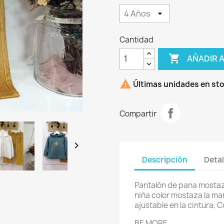
Cantidad

AÑADIR 

Últimas unidades en st
Compartir

Descripción
Detal
Pantalón de pana mostaz
niña color mostaza la ma
ajustable en la cintura, 
BE MORE.