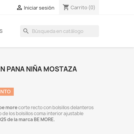
shopping_cart

Carrito
(0)
Iniciar sesión
search
S
N PANA NIÑA MOSTAZA
ENTO
be more
corte recto con bolsillos delanteros
de los bolsillos coma interior ajustable
025 de la marca BE MORE.